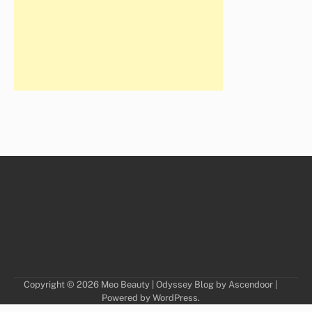
Copyright © 2026
Meo Beauty
| Odyssey Blog by
Ascendoor
|
Powered by
WordPress
.